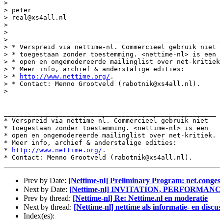
>

> peter

> real@xs4all.nl

>

>

> _____________________________________________________
> * Verspreid via nettime-nl. Commercieel gebruik niet

> * toegestaan zonder toestemming. <nettime-nl> is een

> * open en ongemodereerde mailinglist over net-kritiek
> * Meer info, archief & anderstalige edities:

> * 
http://www.nettime.org/
.

> * Contact: Menno Grootveld (rabotnik@xs4all.nl).

>

______________________________________________________

* Verspreid via nettime-nl. Commercieel gebruik niet

* toegestaan zonder toestemming. <nettime-nl> is een

* open en ongemodereerde mailinglist over net-kritiek.

* Meer info, archief & anderstalige edities:

* 
http://www.nettime.org/
.

Prev by Date:
[Nettime-nl] Preliminary Program: net.conges
Next by Date:
[Nettime-nl] INVITATION, PERFORMAN
Prev by thread:
[Nettime-nl] Re: Nettime.nl en moderatie
Next by thread:
[Nettime-nl] nettime als informatie- en discu
Index(es):