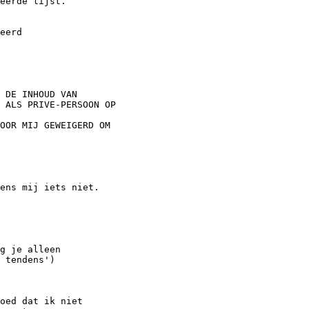
eerde lijst.

eerd

 DE INHOUD VAN

 ALS PRIVE-PERSOON OP

OOR MIJ GEWEIGERD OM

ens mij iets niet.

g je alleen

 tendens')

oed dat ik niet
