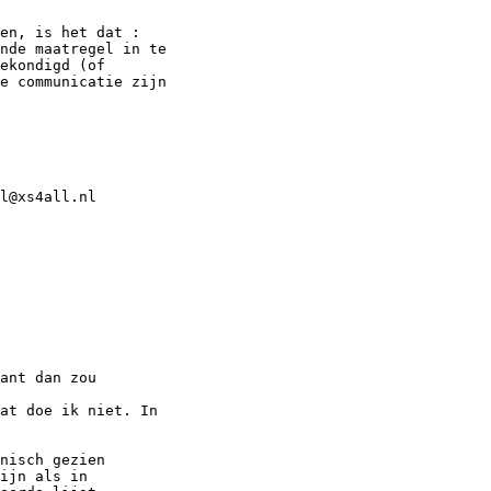
en, is het dat :

nde maatregel in te

ekondigd (of

e communicatie zijn

l@xs4all.nl

ant dan zou

at doe ik niet. In

nisch gezien

ijn als in
