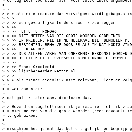
> de tag iets zou staan als: voor subscribers ongemoder
>

> >

> > > als mijn reactie dan vervolgens wordt gebagatalis
> > >

> > >> een gevaarlijke tendens zou ik zou zeggen

> > >>

> > >> TUTTUTTUT HOHOHO

> > >> NIET METEEN VAN DIE GROTE WOORDEN GEBRUIKEN

> > >> IN PRINCIPE WIL IK ME HELEMAAL NIET BEMOEIEN MET
> > >> BERICHTEN, BEHALVE DOOR ER ALS IK DAT NODIG VIND
> > >> TE REAGEREN

> > >> DUS ALLEEN ZAKEN VAN ONBEKENDE HERKOMST WORDEN D
> > >> JULLIE NIET TE OVERSPOELEN MET ONNODIGE ROMMEL

> > >>

> > >> Menno Grootveld

> > >> lijstbeheerder Nettim.nl

> > >

> > > als zijnde eigenlijk niet relevant, klopt er volg
> >

> > Wat dan niet?

>

> dat gaf ik later aan. doorlezen dus.

>

> > Bovendien bagatelliseer ik je reactie niet, ik vraa
> > niet meteen van die grote woorden ('een gevaarlijke
> te gebruiken.

>

>

> misschien heb je wat dat betreft gelijk, en begrijp g