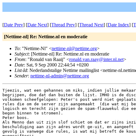
[
Date Prev
] [
Date Next
] [
Thread Prev
] [
Thread Next
] [
Date Index
] [
T
[Nettime-nl] Re: Nettime.nl en moderatie
To
: "Nettime-Nl" <
nettime-nl@nettime.org
>
Subject
: [Nettime-nl] Re: Nettime.nl en moderatie
From
: "Ronald van Raaij" <
ronald.van.raay@inter.nl.net
>
Date
: Sat, 9 Sep 2000 22:44:54 +0200
List-Id
: Nederlandstalige Nettime mailinglist <nettime-nl.netti
Sender
:
nettime-nl-admin@nettime.org
Tjeezis, wat een gehannes om niks, indien jullie mekaar
begrijpen, doe dat dan buiten de lijst. IMHO is de disc
volkomen scheefgelopen: Peter's post werd niet geplaats
rules die om de server zijn aangemaakt  (die wat mij be
logisch en terecht zijn gezien de spam-flauwekul die ee
begon binnen te stromen).

Peter boos.

Als Menno dan uit zijn slof schiet om dat er zijns inzi
beschuldiging aan zijn adres wordt ge-uit, en aangeeft 
gevolg is vanwege die rules, is wat mij betreft de kous
muggezifterij.
