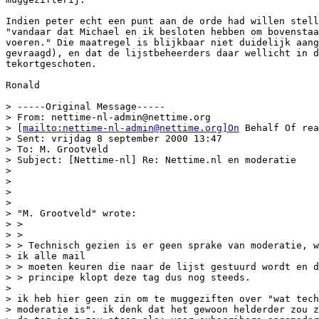
Indien peter echt een punt aan de orde had willen stell
"vandaar dat Michael en ik besloten hebben om bovenstaa
voeren." Die maatregel is blijkbaar niet duidelijk aang
gevraagd), en dat de lijstbeheerders daar wellicht in d
tekortgeschoten.

Ronald

> -----Original Message-----

> From: nettime-nl-admin@nettime.org

> [
mailto:nettime-nl-admin@nettime.org]On
 Behalf Of rea
> Sent: vrijdag 8 september 2000 13:47

> To: M. Grootveld

> Subject: [Nettime-nl] Re: Nettime.nl en moderatie

>

>

>

>

> "M. Grootveld" wrote:

> >

> >

> > Technisch gezien is er geen sprake van moderatie, w
> ik alle mail

> > moeten keuren die naar de lijst gestuurd wordt en d
> > principe klopt deze tag dus nog steeds.

>

> ik heb hier geen zin om te muggeziften over "wat tech
> moderatie is". ik denk dat het gewoon helderder zou z