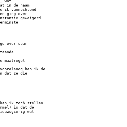
, wat

at in de naam

e ik vannochtend

en ging over

nstantie geweigerd.

enminste

gd over spam

taande

e maatregel

vooralsnog heb ik de

n dat ze die

kan ik toch stellen

mmel) is dat de

ieuwsgierig wat
