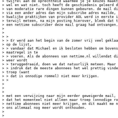
> twijfel aan de oprechtheid waarmee je je keuzes maakt
> wel en wat niet. toch heeft de geschiedenis geleerd d
> van moderatie rare dingen kunnen gebeuren. de mail di
> via een ander adres dan mijn subscribe adres mailde, 
> kwalijke praktijken van provider AOL werd in eerste i
> terwijl meteen, na mijn posting hierover, bleek dat t
> een nettime subscriber deze mail graag had ontvangen.

>

>

> >

> > Er werd aan het begin van de zomer vrij veel geklaa
> op de lijst,

> > vandaar dat Michael en ik besloten hebben om bovens
> maatregel in te

> > voeren. Als de abonnees van nettime.nl willendat di
> weer wordt

> > teruggedraaid, doen we dat natuurlijk meteen. Maar 
> > indruk dat de meeste abonnees het wel prettig vinde
> troep (want

> > dat is onnodige rommel) niet meer krijgen.

> >

>

>

>

> met een verwijzing naar mijn eerder geweigerde mail, 
> dat het momenteel niet alleen maar troep (onnodige ro
> nettime abonnees niet meer krijgen, en dit maakt me n
> ons allemaal nog meer wordt onthouden.

>

>
