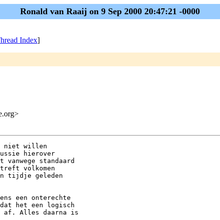
Ronald van Raaij on 9 Sep 2000 20:47:21 -0000
hread Index
]
me.org>
 niet willen

ussie hierover

t vanwege standaard

treft volkomen

n tijdje geleden

ens een onterechte

dat het een logisch

 af. Alles daarna is
